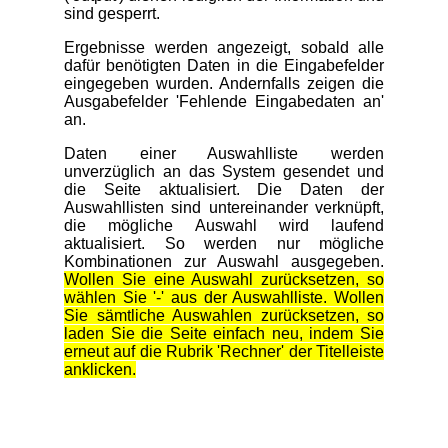
sind gesperrt.
Ergebnisse werden angezeigt, sobald alle
dafür benötigten Daten in die Eingabefelder
eingegeben wurden. Andernfalls zeigen die
Ausgabefelder 'Fehlende Eingabedaten an'
an.
Daten einer Auswahlliste werden
unverzüglich an das System gesendet und
die Seite aktualisiert. Die Daten der
Auswahllisten sind untereinander verknüpft,
die mögliche Auswahl wird laufend
aktualisiert. So werden nur mögliche
Kombinationen zur Auswahl ausgegeben.
Wollen Sie eine Auswahl zurücksetzen, so
wählen Sie '-' aus der Auswahlliste. Wollen
Sie sämtliche Auswahlen zurücksetzen, so
laden Sie die Seite einfach neu, indem Sie
erneut auf die Rubrik 'Rechner' der Titelleiste
anklicken.