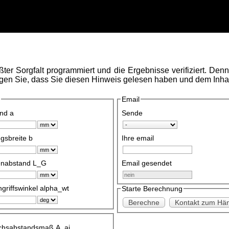
ßter Sorgfalt programmiert und die Ergebnisse verifiziert. De
igen Sie, dass Sie diesen Hinweis gelesen haben und dem Inha
Email
nd a
Sende
gsbreite b
Ihre email
enabstand L_G
Email gesendet
ngriffswinkel alpha_wt
Starte Berechnung
Berechne
Kontakt zum Hän
chsabstandsmaß A_ai