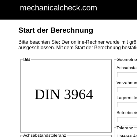
mechanicalcheck.com
Start der Berechnung
Bitte beachten Sie: Der online-Rechner wurde mit grö
ausgeschlossen. Mit dem Start der Berechnung bestät
Bild
Geometrie
Achsabsta
Verzahnun
Lagermitt
Betriebsei
Toleranz
Achsabstandstoleranz
Unteres A